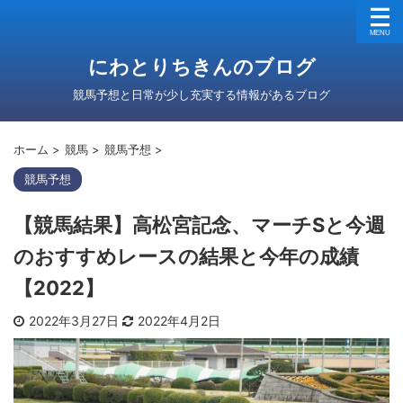
にわとりちきんのブログ
競馬予想と日常が少し充実する情報があるブログ
ホーム
>
競馬
>
競馬予想
>
競馬予想
【競馬結果】高松宮記念、マーチSと今週
のおすすめレースの結果と今年の成績
【2022】
2022年3月27日
2022年4月2日