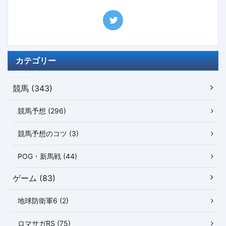
カテゴリー
競馬 (343)
競馬予想 (296)
競馬予想のコツ (3)
POG・新馬戦 (44)
ゲーム (83)
地球防衛軍6 (2)
ロマサガRS (75)