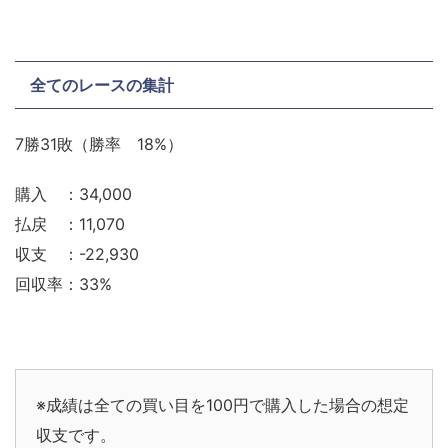
全てのレースの集計
7勝31敗（勝率 18%）
購入 ：34,000
払戻 ：11,070
収支 ：-22,930
回収率：33%
※成績は全ての買い目を100円で購入した場合の想定
収支です。