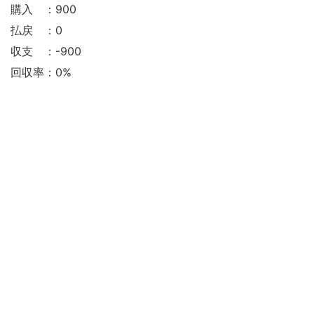
購入 ：900
払戻 ：0
収支 ：-900
回収率：0%