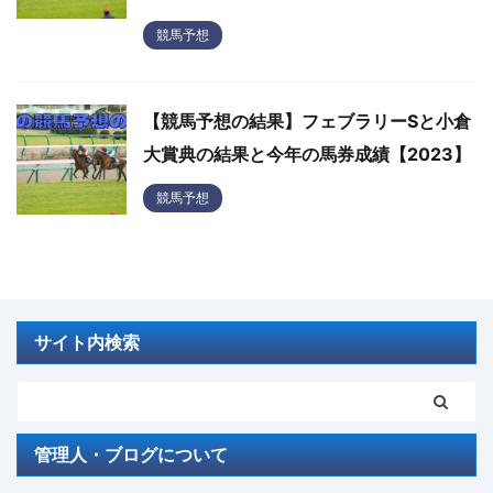
競馬予想
【競馬予想の結果】フェブラリーSと小倉
大賞典の結果と今年の馬券成績【2023】
競馬予想
サイト内検索
管理人・ブログについて