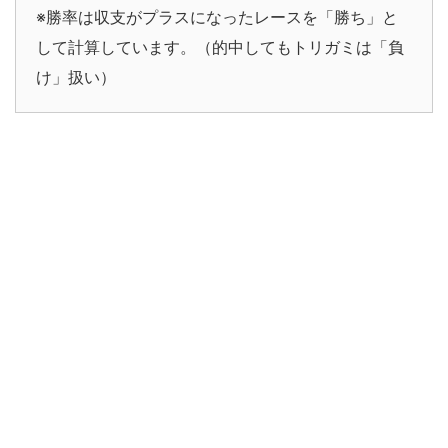
※勝率は収支がプラスになったレースを「勝ち」と
して計算しています。（的中してもトリガミは「負
け」扱い）