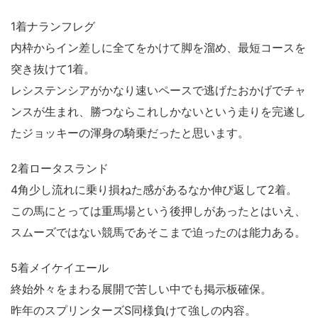
1着ナランフレグ
内枠からイン差しに全てをかけて脚を溜め、最短コースを
突き抜けて1着。
レシステンシアがかなり速いペースで逃げたおかげでチャ
ンスが生まれ、勝つならこれしかないという走りを完遂し
たジョッキーの渾身の騎乗だったと思います。
2着ロータスランド
4角少し流れに乗り損ねた感があるなか伸び返して2着。
この馬にとっては重馬場という後押しがあったとはいえ、
スムーズではない競馬であそこまで迫ったのは能力ある。
5着メイケイエール
終始外々をまわる展開で苦しい中でも掲示板確保。
昨年のスプリンターズS同様負けて強しの内容。