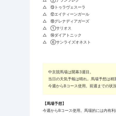
△ ②ナランフレグ
△ ⑬トゥラヴェスーラ
△ ⑫エイティーンガール
△ ⑱グレナディアガーズ
△ ①サリオス
△ ⑭ダイアトニック
△ ⑥サンライズオネスト
中京競馬場は開幕3週目。
当日の天気予報は晴れ。馬場予想は稍重
今週からBコース使用。前週までの状
【馬場予想】
今週からBコース使用。馬場的には内有利