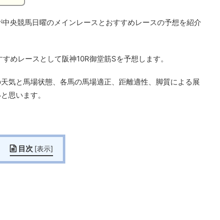
が中央競馬日曜のメインレースとおすすめレースの予想を紹介
すすめレースとして阪神10R御堂筋Sを予想します。
の天気と馬場状態、各馬の馬場適正、距離適性、脚質による展
いと思います。
目次
[
表示
]