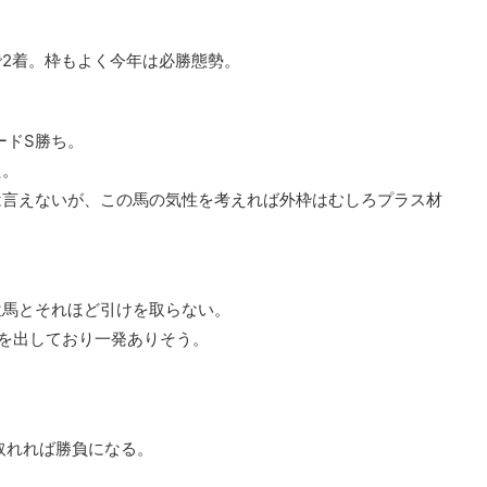
2着。枠もよく今年は必勝態勢。
ードS勝ち。
た。
は言えないが、この馬の気性を考えれば外枠はむしろプラス材
位馬とそれほど引けを取らない。
を出しており一発ありそう。
取れれば勝負になる。