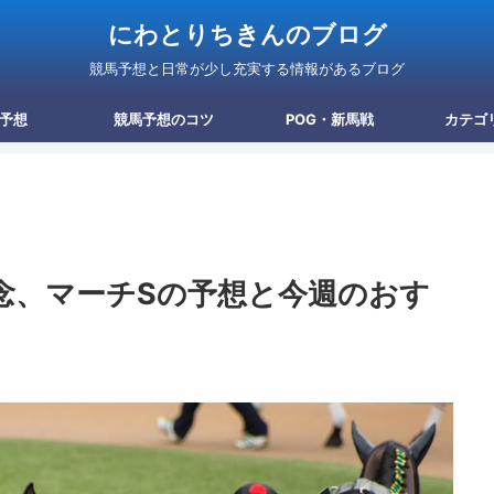
にわとりちきんのブログ
競馬予想と日常が少し充実する情報があるブログ
予想
競馬予想のコツ
POG・新馬戦
カテゴ
念、マーチSの予想と今週のおす