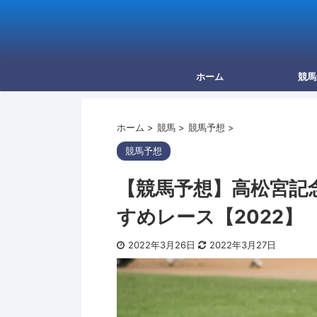
ホーム
競馬
ホーム
>
競馬
>
競馬予想
>
競馬予想
【競馬予想】高松宮記
すめレース【2022】
2022年3月26日
2022年3月27日