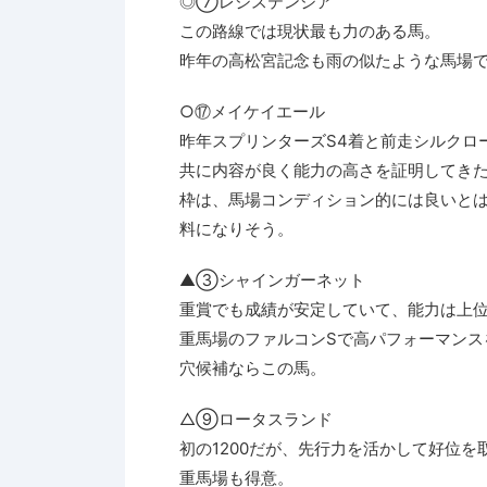
◎⑦レシステンシア
この路線では現状最も力のある馬。
昨年の高松宮記念も雨の似たような馬場で
○⑰メイケイエール
昨年スプリンターズS4着と前走シルクロ
共に内容が良く能力の高さを証明してき
枠は、馬場コンディション的には良いと
料になりそう。
▲③シャインガーネット
重賞でも成績が安定していて、能力は上
重馬場のファルコンSで高パフォーマンス
穴候補ならこの馬。
△⑨ロータスランド
初の1200だが、先行力を活かして好位を
重馬場も得意。