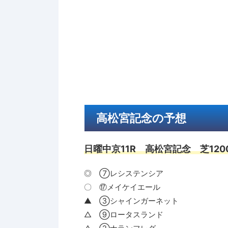
高松宮記念の予想
日曜中京11R 高松宮記念 芝120
◎ ⑦レシステンシア
〇 ⑰メイケイエール
▲ ③シャインガーネット
△ ⑨ロータスランド