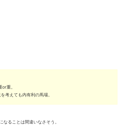
or重。
況を考えても内有利の馬場。
になることは間違いなさそう。