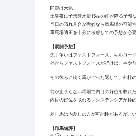
問題は天気。
土曜夜に予想降水量15㎜の雨が降る予報
当日の晴れ具合が微妙なら重馬場の可能
重馬場適正を十分に考慮しての予想が必
【展開予想】
先手争いはファストフォース、キルロー
外からファストフォースが行けば、やや
その後ろに続く馬がごった返して、外枠
前が止まらない馬場で内目の好位を取れ
内目の好位を取れるレシステンシアが枠
差し馬は内差しの方が可能性があるが、
【印馬短評】