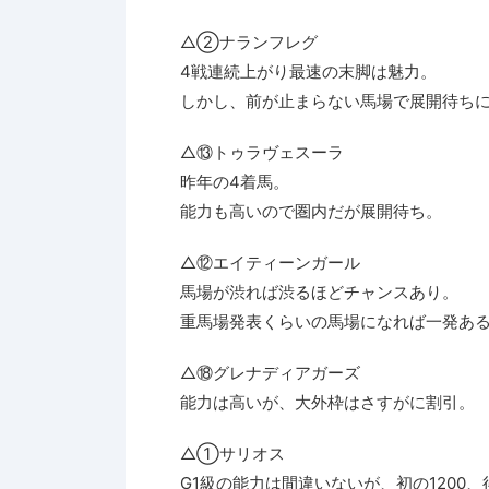
△②ナランフレグ
4戦連続上がり最速の末脚は魅力。
しかし、前が止まらない馬場で展開待ち
△⑬トゥラヴェスーラ
昨年の4着馬。
能力も高いので圏内だが展開待ち。
△⑫エイティーンガール
馬場が渋れば渋るほどチャンスあり。
重馬場発表くらいの馬場になれば一発あ
△⑱グレナディアガーズ
能力は高いが、大外枠はさすがに割引。
△①サリオス
G1級の能力は間違いないが、初の1200