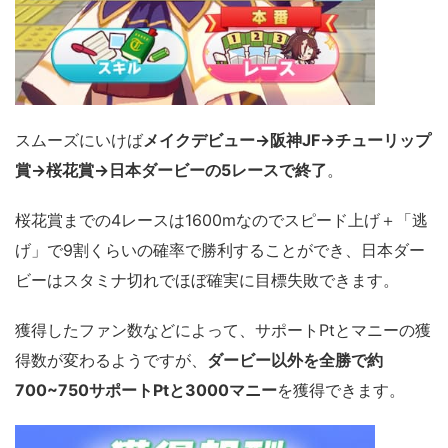
スムーズにいけば
メイクデビュー→阪神JF→チューリップ
賞→桜花賞→日本ダービーの5レースで終了
。
桜花賞までの4レースは1600mなのでスピード上げ＋「逃
げ」で9割くらいの確率で勝利することができ、日本ダー
ビーはスタミナ切れでほぼ確実に目標失敗できます。
獲得したファン数などによって、サポートPtとマニーの獲
得数が変わるようですが、
ダービー以外を全勝で約
700~750サポートPtと3000マニー
を獲得できます。