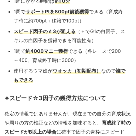
1周にかかる時間は
約10分
1周で
サポートPtを800pt前後獲得
できる（育成終
了時に約700pt＋移籍で100pt）
スピード因子の☆3が狙える
（＋でG1の白因子、ス
キルの白因子を獲得できる可能性有）
1周で
約4000マニー獲得
できる（各レースで200
～400、育成終了時に3000）
使用するウマ娘が
ウオッカ（初期配布）
なので
誰で
もできる
※スピード☆3因子の獲得方法について
確定の情報ではありませんが、現在までの自分の育成状況
や周りの方の検証などの情報を加味すると、
育成終了時の
スピードがB以上の場合
に確率で因子の青枠にスピード