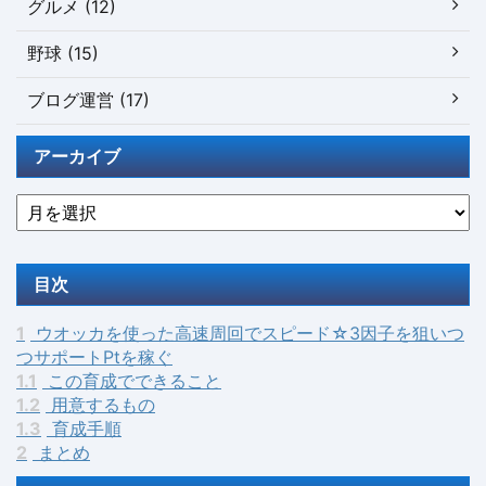
グルメ (12)
野球 (15)
ブログ運営 (17)
アーカイブ
目次
1
ウオッカを使った高速周回でスピード☆3因子を狙いつ
つサポートPtを稼ぐ
1.1
この育成でできること
1.2
用意するもの
1.3
育成手順
2
まとめ