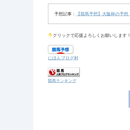
予想記事：
【競馬予想】大阪杯の予想【
クリックで応援よろしくお願いします
にほんブログ村
競馬ランキング