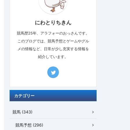
にわとりちきん
競馬歴25年、アラフォーのおっさんです。
このブログでは、競馬予想とゲームやグル
メの情報など、日常が少し充実する情報を
紹介しています。
カテゴリー
競馬 (343)
競馬予想 (296)