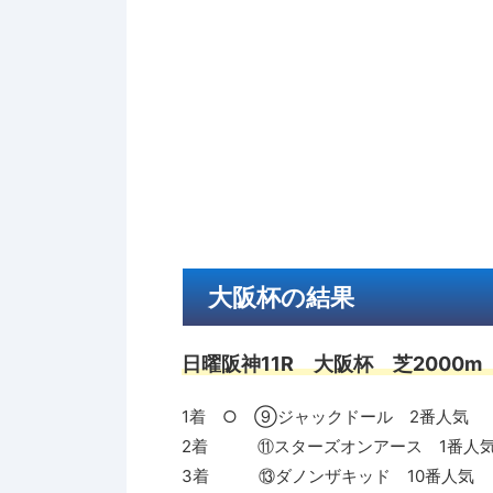
大阪杯の結果
日曜阪神11R 大阪杯 芝2000
1着 ○ ⑨ジャックドール 2番人気
2着 ⑪スターズオンアース 1番人
3着 ⑬ダノンザキッド 10番人気