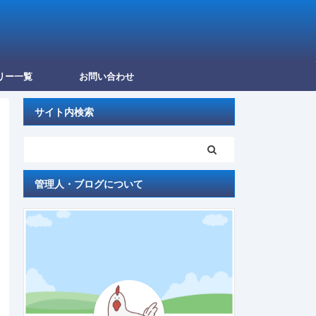
リー一覧
お問い合わせ
サイト内検索
管理人・ブログについて