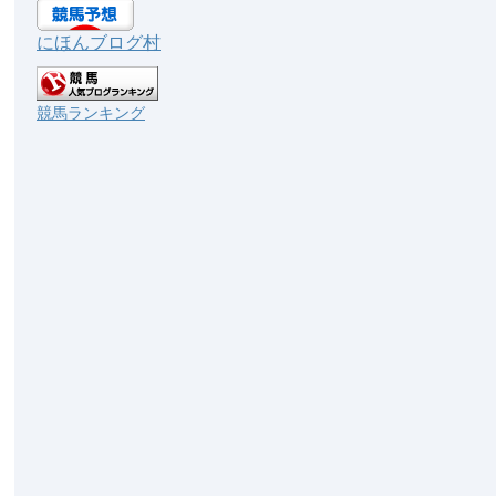
にほんブログ村
競馬ランキング