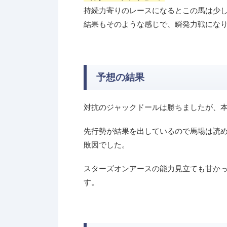
持続力寄りのレースになるとこの馬は少
結果もそのような感じで、瞬発力戦にな
予想の結果
対抗のジャックドールは勝ちましたが、
先行勢が結果を出しているので馬場は読
敗因でした。
スターズオンアースの能力見立ても甘か
す。