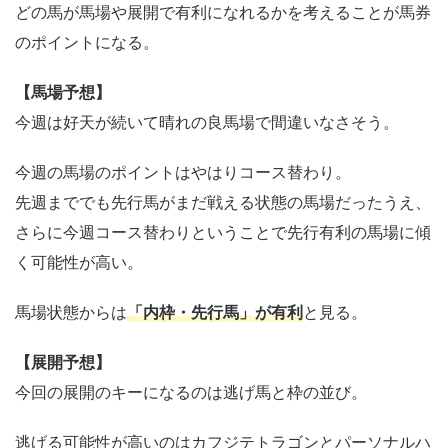
どの馬が馬場や展開で有利になれるかを考えることが馬券
のポイントになる。
【馬場予想】
今週は好天が続いて晴れの良馬場で間違いなさそう。
今週の馬場のポイントはやはりコース替わり。
先週まででも先行馬がまだ戦える状態の馬場だったうえ、
さらに今週コース替わりということで先行有利の馬場に傾
く可能性が高い。
馬場状態からは
「内枠・先行馬」が有利
と見る。
【展開予想】
今回の展開のキーになるのは逃げ馬と枠の並び。
逃げる可能性が高いのはカフジテトラゴンとパーソナルハ