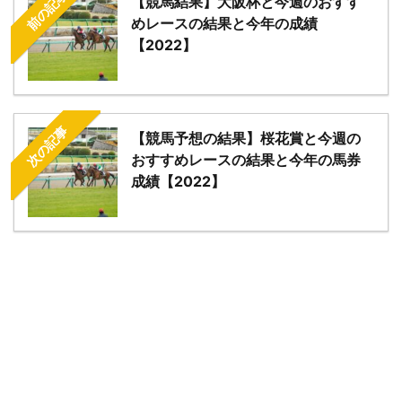
前の記事
【競馬結果】大阪杯と今週のおすす
めレースの結果と今年の成績
【2022】
次の記事
【競馬予想の結果】桜花賞と今週の
おすすめレースの結果と今年の馬券
成績【2022】