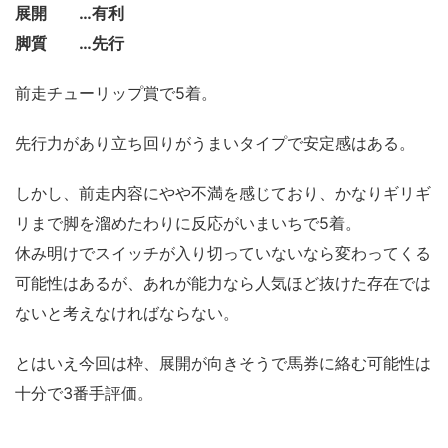
展開 …有利
脚質 …先行
前走チューリップ賞で5着。
先行力があり立ち回りがうまいタイプで安定感はある。
しかし、前走内容にやや不満を感じており、かなりギリギ
リまで脚を溜めたわりに反応がいまいちで5着。
休み明けでスイッチが入り切っていないなら変わってくる
可能性はあるが、あれが能力なら人気ほど抜けた存在では
ないと考えなければならない。
とはいえ今回は枠、展開が向きそうで馬券に絡む可能性は
十分で3番手評価。