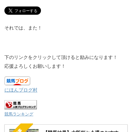
それでは、また！
下のリンクをクリックして頂けると励みになります！
応援よろしくお願いします！
にほんブログ村
競馬ランキング