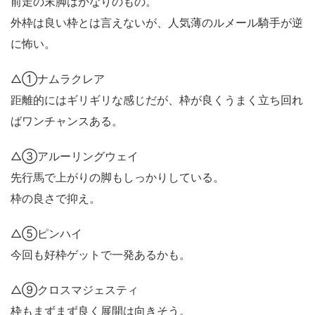
前走の末脚はかなりのもの。
外枠は良い枠とは言えないが、人気薄のルメール騎手が逆
に怖い。
△①ナムラクレア
距離的にはギリギリな感じだが、枠が良くうまく立ち回れ
ばワンチャンスある。
△③アルーリングウェイ
先行馬で上がりの脚もしっかりしている。
枠の良さで抑え。
△⑤ピンハイ
今回も好枠ゲットで一発あるかも。
△⑨クロスマジェスティ
枠もまずまず良く展開は向きそう。