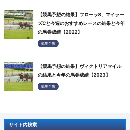
【競馬予想の結果】フローラS、マイラー
ズCと今週のおすすめレースの結果と今年
の馬券成績【2022】
競馬予想
【競馬予想の結果】ヴィクトリアマイル
の結果と今年の馬券成績【2023】
競馬予想
サイト内検索