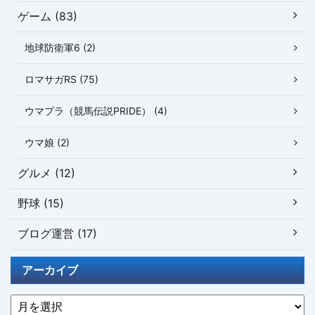
ゲーム (83)
地球防衛軍6 (2)
ロマサガRS (75)
ウマプラ（競馬伝説PRIDE） (4)
ウマ娘 (2)
グルメ (12)
野球 (15)
ブログ運営 (17)
アーカイブ