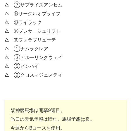
△ ⑦サプライズアンセム
△ ⑯サークルオブライフ
△ ⑩ライラック
△ ⑭プレサージュリフト
△ ⑰フォラブリューテ
△ ①ナムラクレア
△ ③アルーリングウェイ
△ ⑤ピンハイ
△ ⑨クロスマジェスティ
阪神競馬場は開幕9週目。
当日の天気予報は晴れ。馬場予想は良。
今週からBコースを使用。