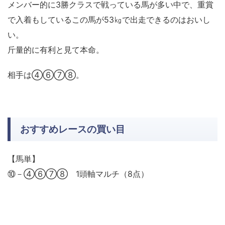
メンバー的に3勝クラスで戦っている馬が多い中で、重賞
で入着もしているこの馬が53㎏で出走できるのはおいし
い。
斤量的に有利と見て本命。
相手は④⑥⑦⑧。
おすすめレースの買い目
【馬単】
⑩－④⑥⑦⑧ 1頭軸マルチ（8点）