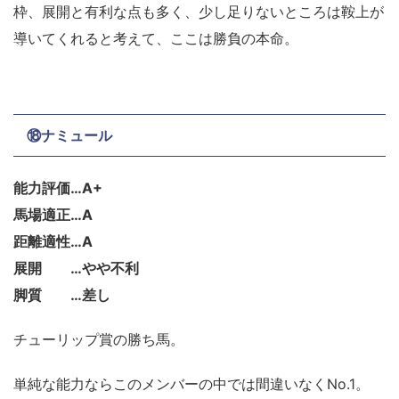
枠、展開と有利な点も多く、少し足りないところは鞍上が
導いてくれると考えて、ここは勝負の本命。
⑱ナミュール
能力評価…A+
馬場適正…A
距離適性…A
展開 …やや不利
脚質 …差し
チューリップ賞の勝ち馬。
単純な能力ならこのメンバーの中では間違いなくNo.1。