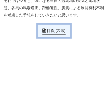
それでは今週も、気になる当日の競馬場の天気と馬場状
態、各馬の馬場適正、距離適性、脚質による展開有利不利
を考慮した予想をしていきたいと思います。
目次
[
表示
]