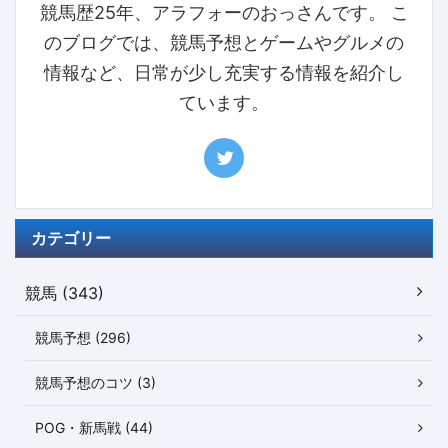
競馬歴25年、アラフォーのおっさんです。 こ
のブログでは、競馬予想とゲームやグルメの
情報など、日常が少し充実する情報を紹介し
ています。
カテゴリー
競馬 (343)
競馬予想 (296)
競馬予想のコツ (3)
POG・新馬戦 (44)