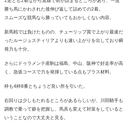
2走とも2着ながら直線で前が詰まるところがあり、一度
勝ち馬にかわされた後伸び返して詰めての2着。
スムーズな競馬なら勝っていてもおかしくない内容。
新馬戦では負けたものの、チューリップ賞で上がり最速だ
ったルージュスティリアよりも速い上がりを出しており瞬
発力も十分。
さらにドゥラメンテ産駒は福島、中山、阪神で好走率が高
く、急坂コースで力を発揮している点もプラス材料。
枠も4枠8番とちょうど良い所を引いた。
右回りは少しもたれるところがあるらしいが、川田騎手も
調教で乗って癖を把握し、馬具も変えて対策をしていると
いうことなので大丈夫と見る。