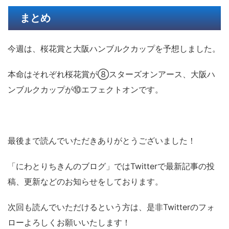
まとめ
今週は、桜花賞と大阪ハンブルクカップを予想しました。
本命はそれぞれ桜花賞が⑧スターズオンアース、大阪ハ
ンブルクカップが⑩エフェクトオンです。
最後まで読んでいただきありがとうございました！
「にわとりちきんのブログ」ではTwitterで最新記事の投
稿、更新などのお知らせをしております。
次回も読んでいただけるという方は、是非Twitterのフォ
ローよろしくお願いいたします！