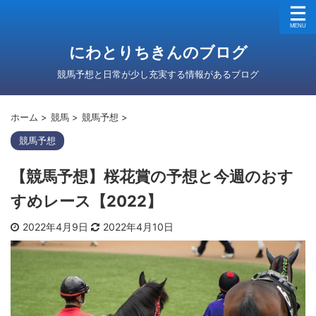
にわとりちきんのブログ
競馬予想と日常が少し充実する情報があるブログ
ホーム
>
競馬
>
競馬予想
>
競馬予想
【競馬予想】桜花賞の予想と今週のおす
すめレース【2022】
2022年4月9日
2022年4月10日