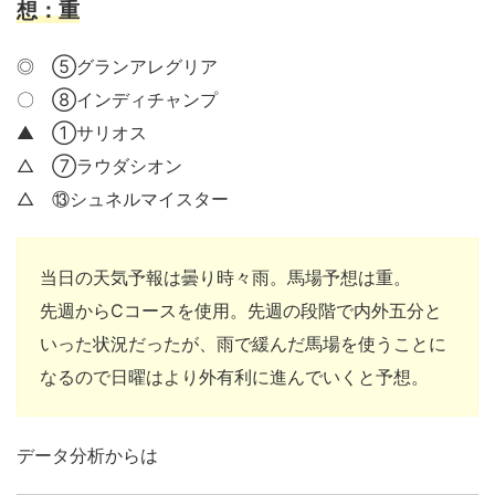
想：重
◎ ⑤グランアレグリア
〇 ⑧インディチャンプ
▲ ①サリオス
△ ⑦ラウダシオン
△ ⑬シュネルマイスター
当日の天気予報は曇り時々雨。馬場予想は重。
先週からCコースを使用。先週の段階で内外五分と
いった状況だったが、雨で緩んだ馬場を使うことに
なるので日曜はより外有利に進んでいくと予想。
データ分析からは