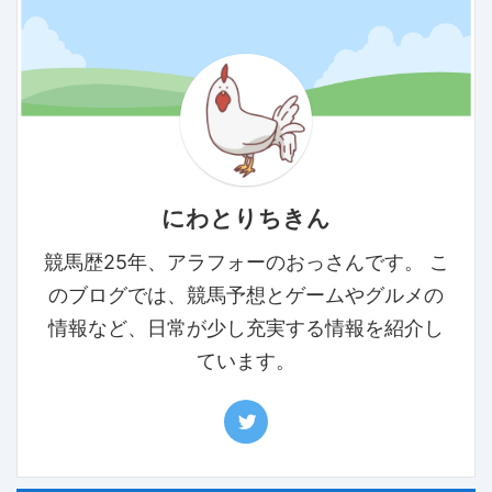
にわとりちきん
競馬歴25年、アラフォーのおっさんです。 こ
のブログでは、競馬予想とゲームやグルメの
情報など、日常が少し充実する情報を紹介し
ています。