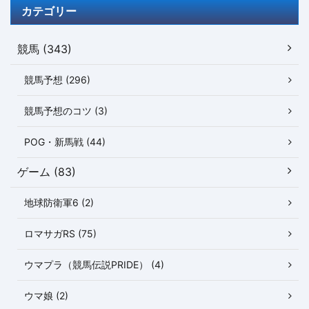
カテゴリー
競馬 (343)
競馬予想 (296)
競馬予想のコツ (3)
POG・新馬戦 (44)
ゲーム (83)
地球防衛軍6 (2)
ロマサガRS (75)
ウマプラ（競馬伝説PRIDE） (4)
ウマ娘 (2)