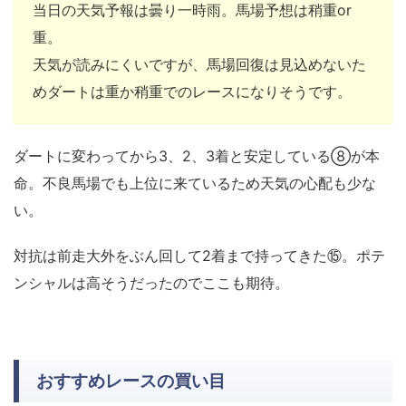
当日の天気予報は曇り一時雨。馬場予想は稍重or
重。
天気が読みにくいですが、馬場回復は見込めないた
めダートは重か稍重でのレースになりそうです。
ダートに変わってから3、2、3着と安定している⑧が本
命。不良馬場でも上位に来ているため天気の心配も少な
い。
対抗は前走大外をぶん回して2着まで持ってきた⑮。ポテ
ンシャルは高そうだったのでここも期待。
おすすめレースの買い目