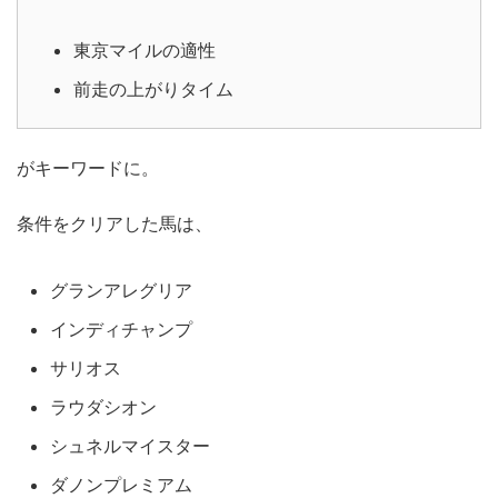
東京マイルの適性
前走の上がりタイム
がキーワードに。
条件をクリアした馬は、
グランアレグリア
インディチャンプ
サリオス
ラウダシオン
シュネルマイスター
ダノンプレミアム