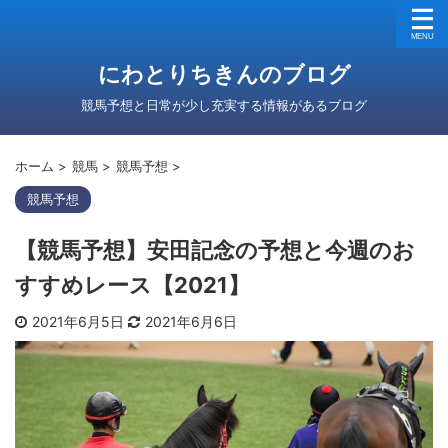
にわとりちきんのブログ
競馬予想と日常が少し充実する情報があるブログ
ホーム
>
競馬
>
競馬予想
>
競馬予想
【競馬予想】安田記念の予想と今週のお
すすめレース【2021】
2021年6月5日
2021年6月6日