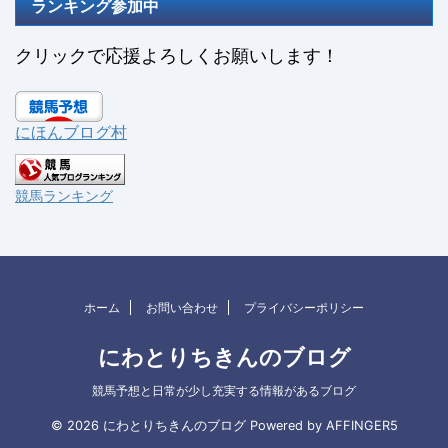
ランキング参加中
クリックで応援よろしくお願いします！
にほんブログ村
競馬ランキング
ホーム
お問い合わせ
プライバシーポリシー
にわとりちきんのブログ
競馬予想と日常が少し充実する情報があるブログ
© 2026 にわとりちきんのブログ Powered by
AFFINGER5